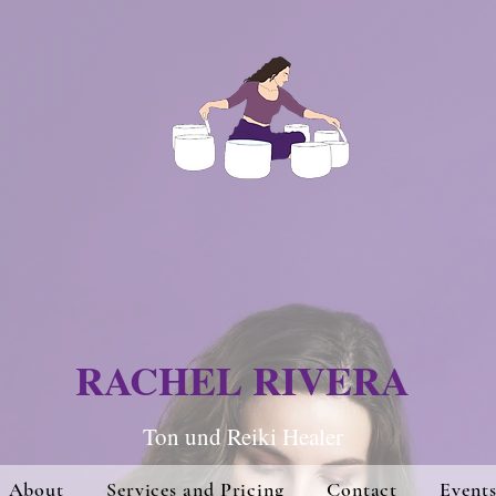
RACHEL RIVERA
Ton und Re
iki Hea
ler
About
Services and Pricing
Contact
Event