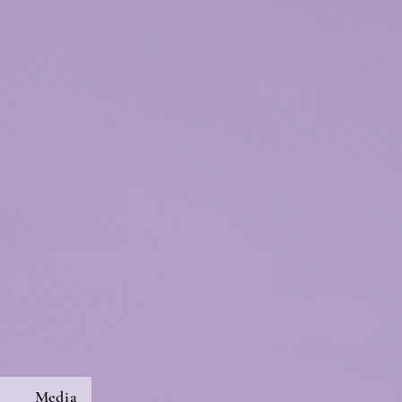
s
Media