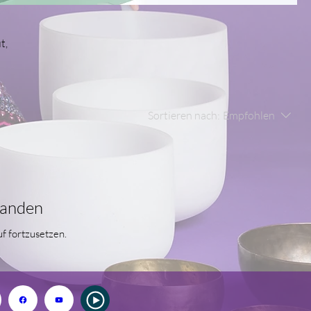
t,
Sortieren nach:
Empfohlen
handen
f fortzusetzen.