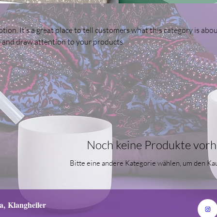
tion. It’s a great place to tell customers what this category is abou
 and draw attention to your products.
Noch keine Produkte vor
Bitte eine andere Kategorie wählen, um den Kau
a,
Klangheiler