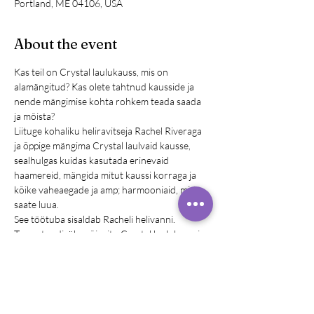
Portland, ME 04106, USA
About the event
Kas teil on Crystal laulukauss, mis on 
alamängitud? Kas olete tahtnud kausside ja 
nende mängimise kohta rohkem teada saada 
ja mõista?
Liituge kohaliku heliravitseja Rachel Riveraga 
ja õppige mängima Crystal laulvaid kausse, 
sealhulgas kuidas kasutada erinevaid 
haamereid, mängida mitut kaussi korraga ja 
kõike vaheaegade ja amp; harmooniaid, mida 
saate luua.
See töötuba sisaldab Racheli helivanni.
Tooge tundi  üks või mitu Crystal laulukaussi 
ja vasarat
Kogemus pole vajalik
Alustage sealt, kus olete, kõik tasemed on 
teretulnud