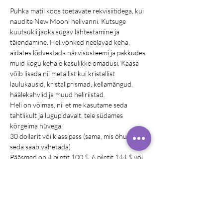
Puhka matil koos toetavate rekvisiitidega, kui 
naudite New Mooni helivanni. Kutsuge 
kuutsükli jaoks sügav lähtestamine ja 
täiendamine. Helivõnked neelavad keha, 
aidates lõdvestada närvisüsteemi ja pakkudes 
muid kogu kehale kasulikke omadusi. Kaasa 
võib lisada nii metallist kui kristallist 
laulukausid, kristallprismad, kellamängud, 
häälekahvlid ja muud heliriistad.
Heli on võimas, nii et me kasutame seda 
tahtlikult ja lugupidavalt, teie südames 
kõrgeima hüvega.
30 dollarit või klassipass (sama, mis õhust ja 
seda saab vahetada)
Pääsmed on 4 piletit 100 $, 6 piletit 144 $ või 
10 233 $
Venmo, kui registreerute @Robin-Payton-1
Kirjutage meilile, kui soovite sularaha kaasa 
võtta
Show More