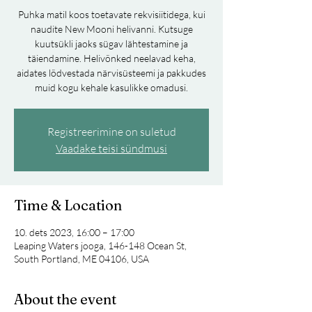
Puhka matil koos toetavate rekvisiitidega, kui
naudite New Mooni helivanni. Kutsuge
kuutsükli jaoks sügav lähtestamine ja
täiendamine. Helivõnked neelavad keha,
aidates lõdvestada närvisüsteemi ja pakkudes
muid kogu kehale kasulikke omadusi.
Registreerimine on suletud
Vaadake teisi sündmusi
Time & Location
10. dets 2023, 16:00 – 17:00
Leaping Waters jooga, 146-148 Ocean St,
South Portland, ME 04106, USA
About the event