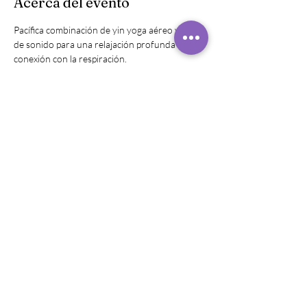
Acerca del evento
Pacífica combinación de yin yoga aéreo y baño 
de sonido para una relajación profunda y 
conexión con la respiración.
Compartir este evento
©
2019 - 2024
Raquel Rivera,
Sonido
Sanador
Disparos a la cabeza por LAD
Photography
Logotipo de Creatively Graphics